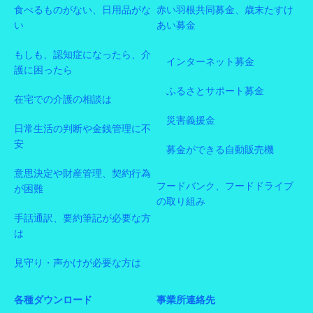
食べるものがない、日用品がな
赤い羽根共同募金、歳末たすけ
い
あい募金
もしも、認知症になったら、介
インターネット募金
護に困ったら
ふるさとサポート募金
在宅での介護の相談は
災害義援金
日常生活の判断や金銭管理に不
安
募金ができる自動販売機
意思決定や財産管理、契約行為
フードバンク、フードドライブ
が困難
の取り組み
手話通訳、要約筆記が必要な方
は
見守り・声かけが必要な方は
各種ダウンロード
事業所連絡先