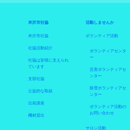
米沢市社協
活動しませんか
米沢市社協
ボランティア活動
社協活動紹介
ボランティアセンタ
ー
社協は皆様に支えられ
ています
災害ボランティアセ
ンター
支部社協
除雪ボランティアセ
公益的な取組
ンター
出前講座
ボランティア活動の
お問い合わせ
機材貸出
サロン活動