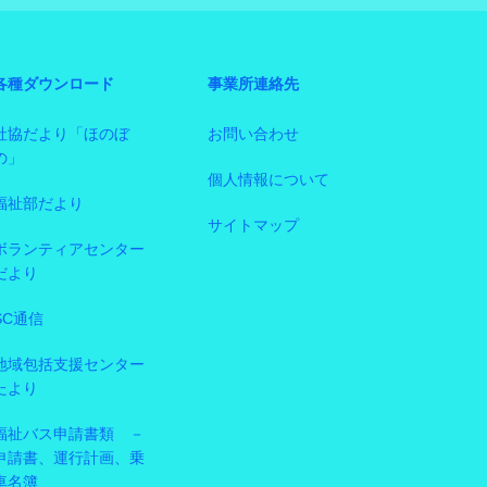
各種ダウンロード
事業所連絡先
社協だより「ほのぼ
お問い合わせ
の」
個人情報について
福祉部だより
サイトマップ
ボランティアセンター
だより
SC通信
地域包括支援センター
たより
福祉バス申請書類 －
申請書、運行計画、乗
車名簿